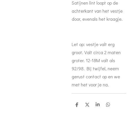
Satijnen lint loopt op de
achterkant van het vestje
door, evenals het kraagje.
Let op: vestje valt erg
groot. Valt circa 2 maten
groter. 12-18M valt als
92/98. Bij twijfel, neem
gerust contact op en we
met het voor je na.
D
D
S
D
e
e
h
e
l
e
a
l
e
l
r
e
n
e
n