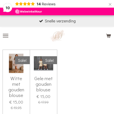
×
14
Reviews
10
Snelle verzending
Sale!
Sale!
Witte
Gele met
met
gouden
gouden
blouse
blouse
€ 15,00
€ 15,00
€ 17,99
€ 19,95