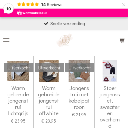
×
14
Reviews
10
Snelle verzending
Uitverkocht
Uitverkocht
Uitverkocht
Warm
Warm
Jongens
Stoer
gebreide
gebreide
trui met
jongenss
jongenst
jongenst
kabelpat
et,
rui
rui
roon
sweater
lichtgrijs
offwhite
en
€ 21,95
overhem
€ 23,95
€ 23,95
d