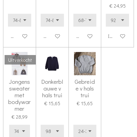
€ 24,95
Houd mij op de hoogte
Houd mij op de hoogte
Houd mij op de hoogte
In winkelwag
Uitverkocht
Jongens
Donkerbl
Gebreid
sweater
auwe v
e v hals
met
hals trui
trui
bodywar
€ 15,65
€ 15,65
mer
€ 28,99