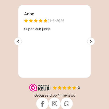
F
I
W