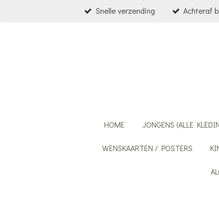
Snelle verzending
Achteraf b
Ga
direct
naar
de
hoofdinhoud
HOME
JONGENS (ALLE KLEDI
WENSKAARTEN / POSTERS
KI
A