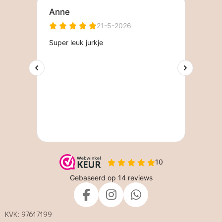
F
I
W
a
n
h
KVK: 97617199