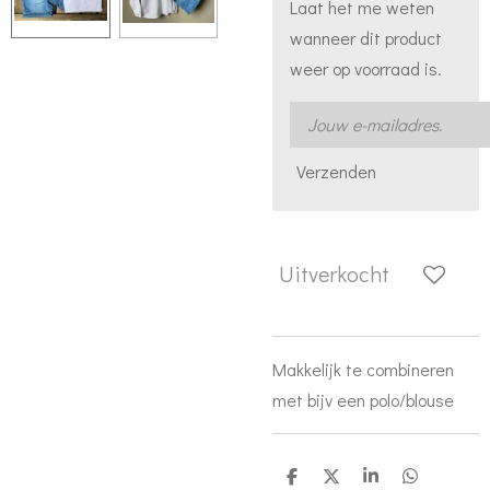
Laat het me weten
wanneer dit product
weer op voorraad is.
Verzenden
Uitverkocht
Makkelijk te combineren
met bijv een polo/blouse
D
D
S
D