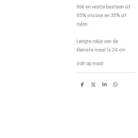
Rok en vestje bestaan uit
65% viscose en 35% uit
nylon.
Lengte rokje van de
kleinste maat is 24 cm
Valt op maat
D
D
S
D
e
e
h
e
l
e
a
l
e
l
r
e
n
e
n