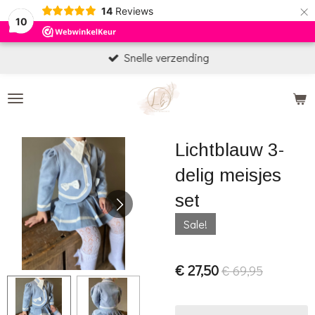
×
14
Reviews
10
Snelle verzending
Lichtblauw 3-
delig meisjes
set
Sale!
€ 27,50
€ 69,95