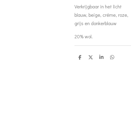
Verkrijgbaar in het licht
blauw, beige, créme, roze,
grijs en donkerblauw
20% wol.
D
D
S
D
e
e
h
e
l
e
a
l
e
l
r
e
n
e
n