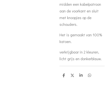
midden een kabelpatroon
aan de voorkant en sluit
met knoopjes op de
schouders.
Het is gemaakt van 100%
katoen.
verkrijgbaar in 2 kleuren,
licht grijs en donkerblauw.
D
D
S
D
e
e
h
e
l
e
a
l
e
l
r
e
n
e
n