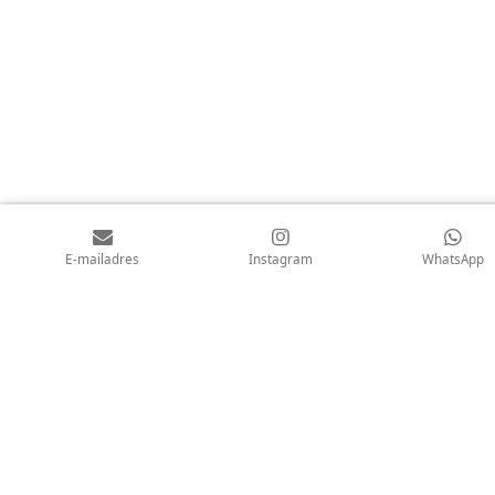
k
a
p
m
E-mailadres
Instagram
WhatsApp