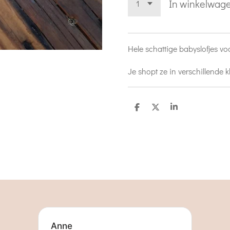
In winkelwag
Hele schattige babyslofjes voo
Je shopt ze in verschillende 
D
D
S
e
e
h
l
e
a
e
l
r
n
e