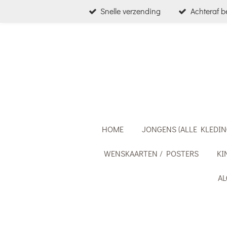
Snelle verzending
Achteraf b
Ga
direct
naar
de
hoofdinhoud
HOME
JONGENS (ALLE KLEDIN
WENSKAARTEN / POSTERS
KI
A