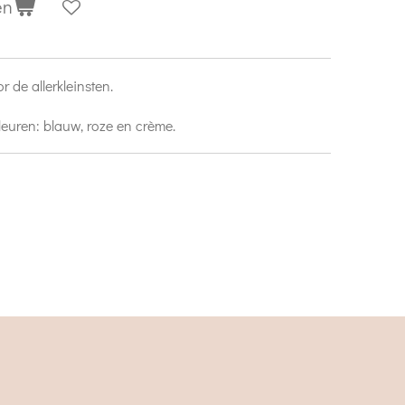
en
r de allerkleinsten.
kleuren: blauw, roze en crème.