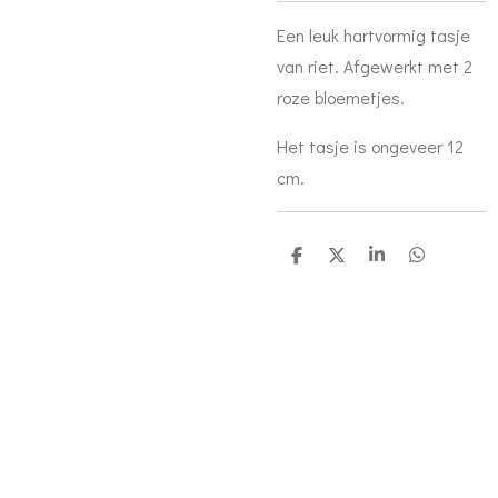
Een leuk hartvormig tasje
van riet. Afgewerkt met 2
roze bloemetjes.
Het tasje is ongeveer 12
cm.
D
D
S
D
e
e
h
e
l
e
a
l
e
l
r
e
n
e
n