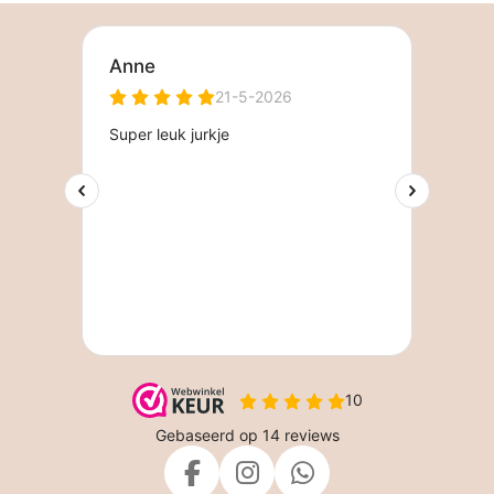
F
I
W