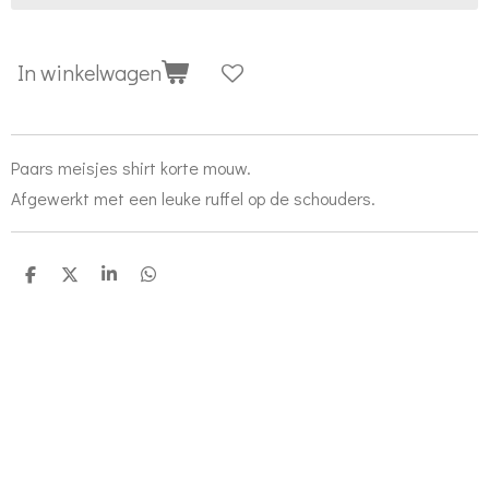
In winkelwagen
Paars meisjes shirt korte mouw.
Afgewerkt met een leuke ruffel op de schouders.
D
D
S
D
e
e
h
e
l
e
a
l
e
l
r
e
n
e
n