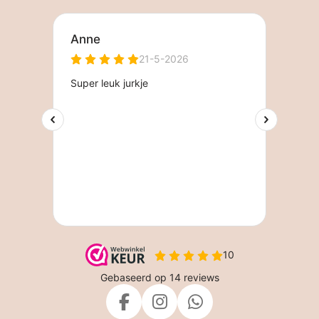
F
I
W