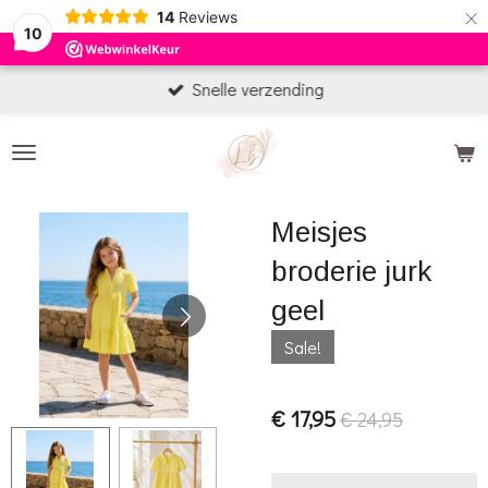
×
14
Reviews
10
Snelle verzending
Meisjes
broderie jurk
geel
Sale!
€ 17,95
€ 24,95