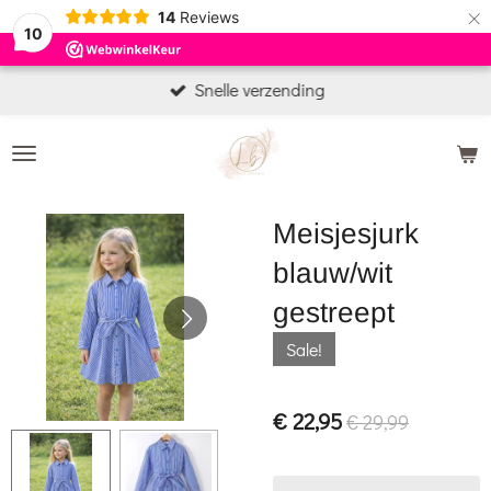
×
14
Reviews
10
Snelle verzending
Meisjesjurk
blauw/wit
gestreept
Sale!
€ 22,95
€ 29,99