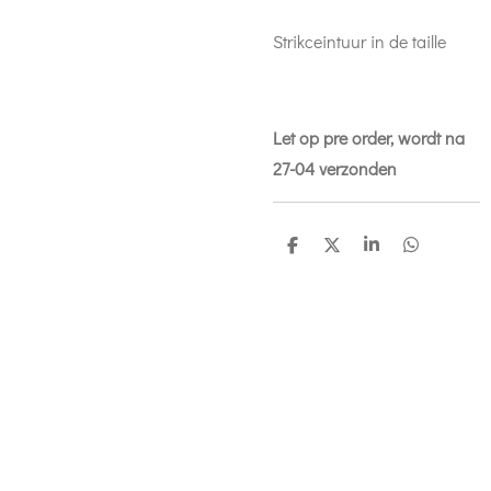
Strikceintuur in de taille
Let op pre order, wordt na
27-04 verzonden
D
D
S
D
e
e
h
e
l
e
a
l
e
l
r
e
n
e
n