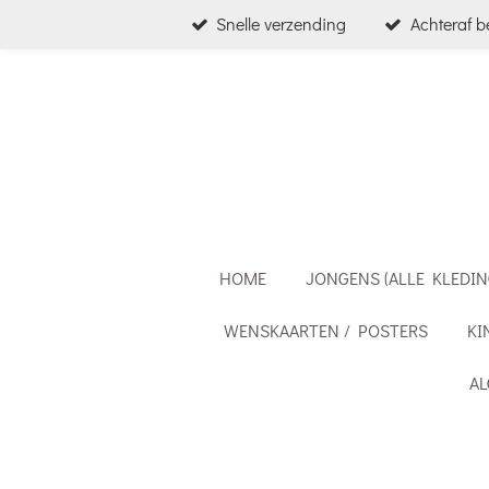
Snelle verzending
Achteraf b
Ga
direct
naar
de
hoofdinhoud
HOME
JONGENS (ALLE KLEDIN
WENSKAARTEN / POSTERS
KI
A