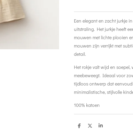
Een elegant en zacht jurkje in
uitstraling. Het jurkje heeft 
mouwen met lichte plooien en 
mouwen zijn verrijkt met subt
detail.
Het rokje valt wijd en soepel,
meebeweegt. Ideaal voor zow
tijdloos ontwerp dat eenvoud
minimalistische, stijlvolle ki
100% katoen
D
D
S
e
e
h