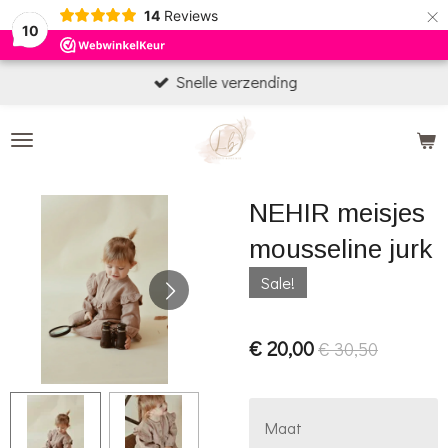
×
14
Reviews
10
Snelle verzending
NEHIR meisjes
mousseline jurk
Sale!
€ 20,00
€ 30,50
Maat