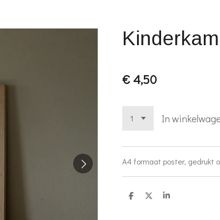
Kinderkame
€ 4,50
In winkelwag
A4 formaat poster, gedrukt o
D
D
S
e
e
h
l
e
a