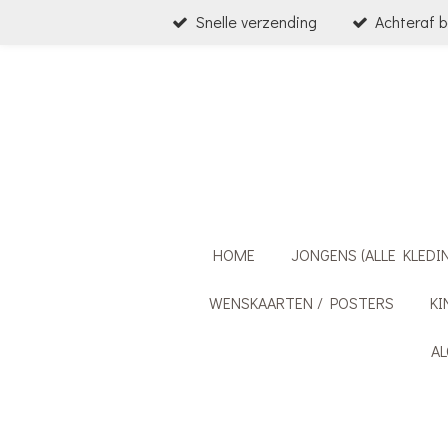
Snelle verzending
Achteraf b
Ga
direct
naar
de
hoofdinhoud
HOME
JONGENS (ALLE KLEDI
WENSKAARTEN / POSTERS
KI
A