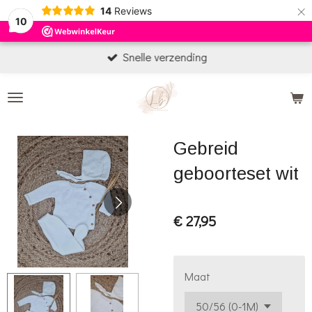
×
14
Reviews
10
Snelle verzending
Gebreid
geboorteset wit
€ 27,95
Maat