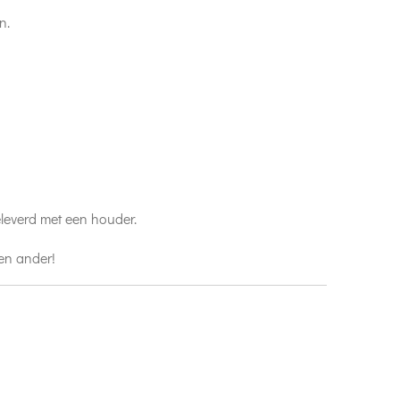
n.
leverd met een houder.
een ander!