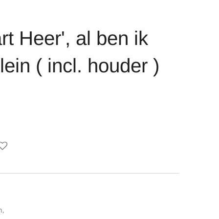
 Heer', al ben ik
ein ( incl. houder )
n,