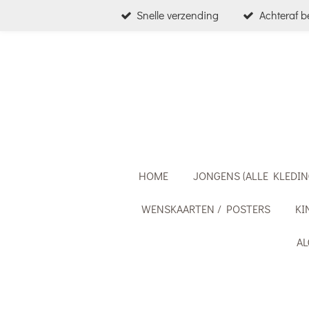
Snelle verzending
Achteraf b
Ga
direct
naar
de
hoofdinhoud
HOME
JONGENS (ALLE KLEDIN
WENSKAARTEN / POSTERS
KI
A