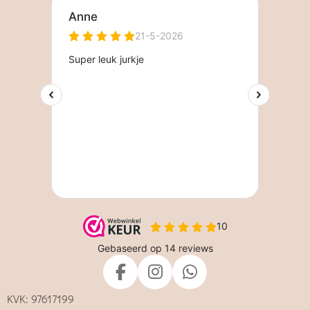
F
I
W
a
n
h
KVK: 97617199