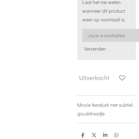
Laat het me weten
wanneer dit product
weer op voorraad is.
Verzenden
Uitverkocht
Mooie feestjurk met subtiel
gouddraadje
D
D
S
D