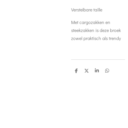
Verstelbare taille
Met cargozakken en
steekzakken is deze broek
zowel praktisch als trendy
D
D
S
D
e
e
h
e
l
e
a
l
e
l
r
e
n
e
n