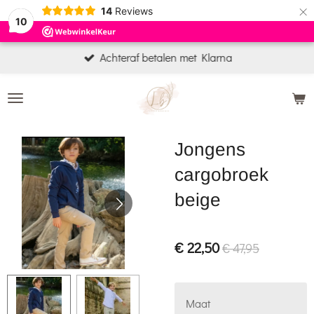
×
14
Reviews
10
Achteraf betalen met Klarna
Jongens
cargobroek
beige
€ 22,50
€ 47,95
Maat