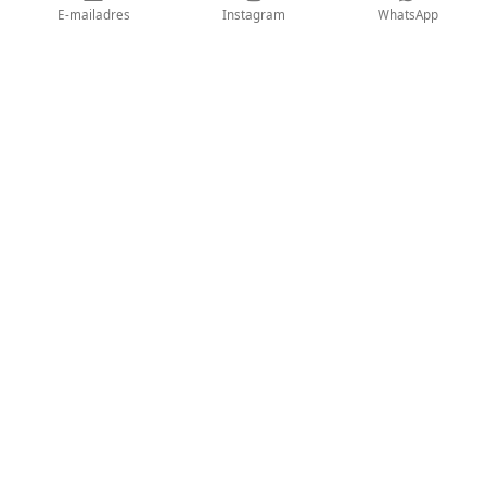
o
r
p
E-mailadres
Instagram
WhatsApp
k
a
p
m