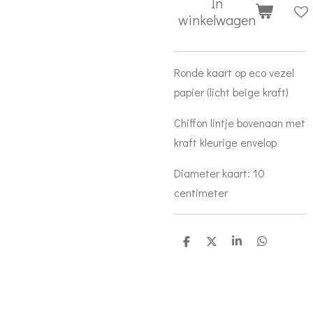
In
winkelwagen
Ronde kaart op eco vezel
papier (licht beige kraft)
Chiffon lintje bovenaan met
kraft kleurige envelop
Diameter kaart: 10
centimeter
D
D
S
D
e
e
h
e
l
e
a
l
e
l
r
e
n
e
n