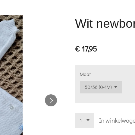
Wit newbor
€ 17,95
Maat
In winkelwag