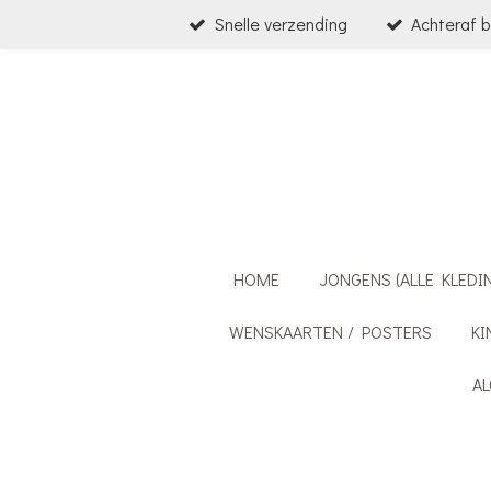
Snelle verzending
Achteraf b
Ga
direct
naar
de
hoofdinhoud
HOME
JONGENS (ALLE KLEDI
WENSKAARTEN / POSTERS
KI
A