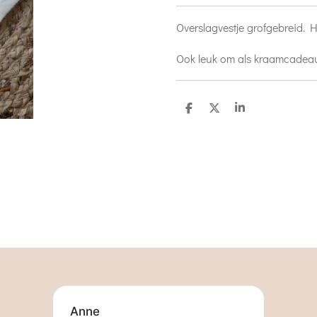
Overslagvestje grofgebreid. 
Ook leuk om als kraamcadeau
D
D
S
e
e
h
l
e
a
e
l
r
n
e