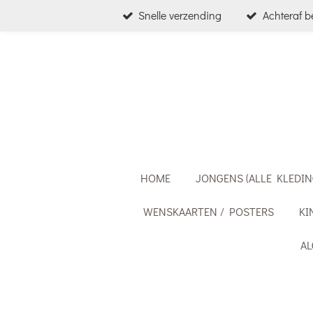
Snelle verzending
Achteraf b
Ga
direct
naar
de
hoofdinhoud
HOME
JONGENS (ALLE KLEDIN
WENSKAARTEN / POSTERS
KI
A