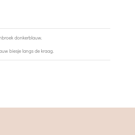
uinbroek donkerblauw.
auw biesje langs de kraag.