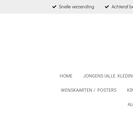
Snelle verzending
Achteraf b
Ga
direct
naar
de
hoofdinhoud
HOME
JONGENS (ALLE KLEDIN
WENSKAARTEN / POSTERS
KI
A