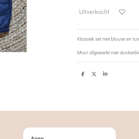
Uitverkocht
Klassiek set met blouse en t
Mooi afgewerkt met donkerbl
D
D
S
e
e
h
l
e
a
e
l
r
n
e