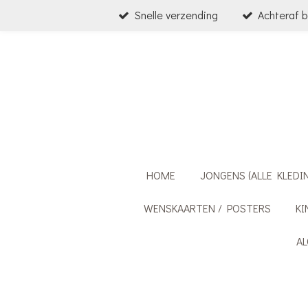
Snelle verzending
Achteraf b
Ga
direct
naar
de
hoofdinhoud
HOME
JONGENS (ALLE KLEDI
WENSKAARTEN / POSTERS
KI
A