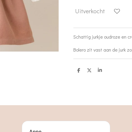
Uitverkocht
Schattig jurkje oudroze en 
Bolero zit vast aan de jurk z
D
D
S
e
e
h
l
e
a
e
l
r
n
e