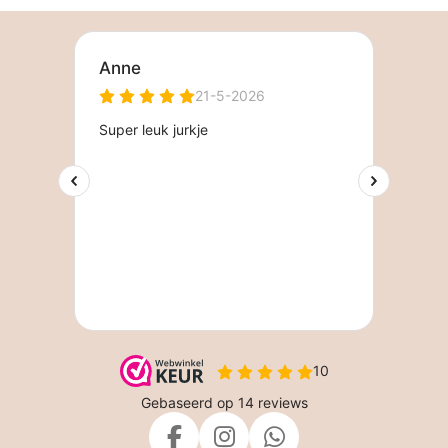
F
I
W