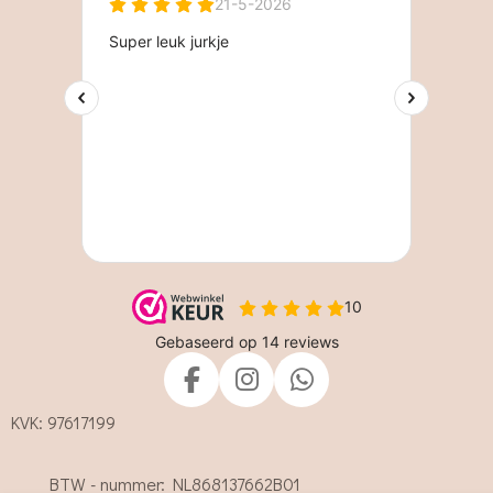
F
I
W
a
n
h
KVK: 97617199
c
s
a
e
t
t
BTW - nummer: NL868137662B01