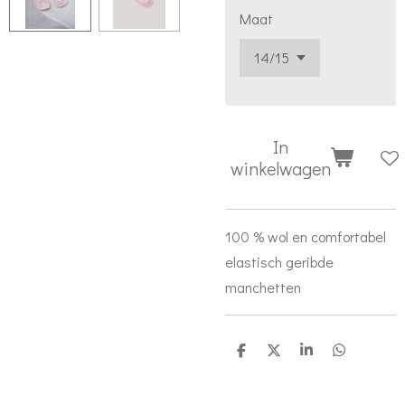
Maat
In
winkelwagen
100 % wol en comfortabel
elastisch geribde
manchetten
D
D
S
D
e
e
h
e
l
e
a
l
e
l
r
e