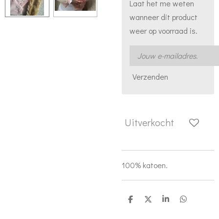
Laat het me weten
wanneer dit product
weer op voorraad is.
Verzenden
Uitverkocht
100% katoen.
D
D
S
D
e
e
h
e
l
e
a
l