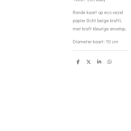
Ronde kaart op eco vezel
papier (licht beige kraft),
met kraft kleurige envelop.
Diameter kaart: 10 cm
D
D
S
D
e
e
h
e
l
e
a
l
e
l
r
e
n
e
n