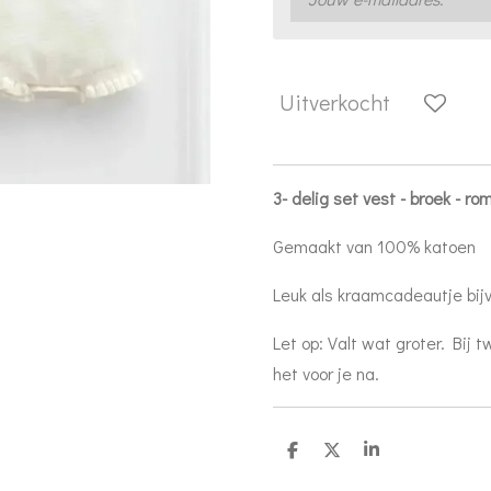
Uitverkocht
3- delig set vest - broek - ro
Gemaakt van 100% katoen
Leuk als kraamcadeautje bij
Let op: Valt wat groter. Bij
het voor je na.
D
D
S
e
e
h