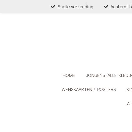
Snelle verzending
Achteraf b
Ga
direct
naar
de
hoofdinhoud
HOME
JONGENS (ALLE KLEDI
WENSKAARTEN / POSTERS
KI
A