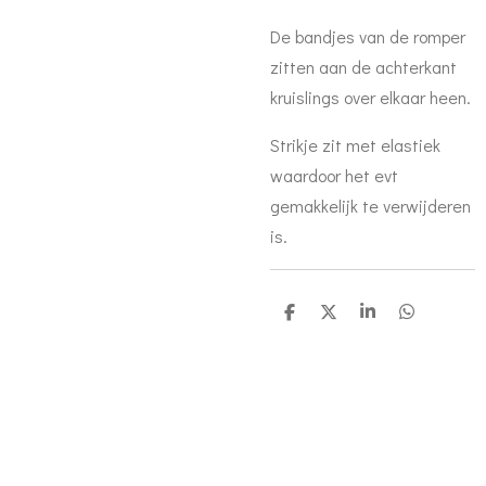
De bandjes van de romper
zitten aan de achterkant
kruislings over elkaar heen.
Strikje zit met elastiek
waardoor het evt
gemakkelijk te verwijderen
is.
D
D
S
D
e
e
h
e
l
e
a
l
e
l
r
e
n
e
n