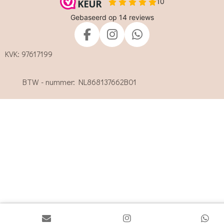
F
I
W
a
n
h
KVK: 97617199
c
s
a
e
t
t
BTW - nummer: NL868137662B01
b
a
s
o
g
A
o
r
p
k
a
p
m