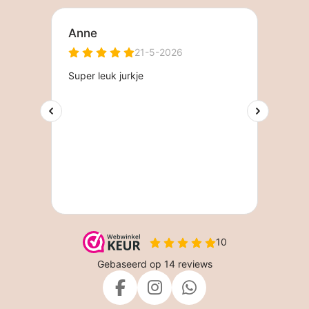
F
I
W